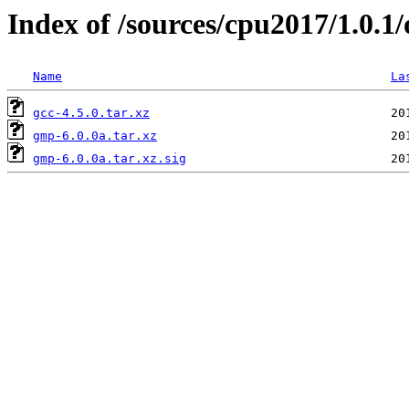
Index of /sources/cpu2017/1.0.1/
Name
La
gcc-4.5.0.tar.xz
gmp-6.0.0a.tar.xz
gmp-6.0.0a.tar.xz.sig