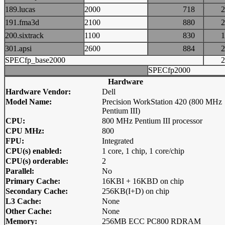
189.lucas
2000
718
191.fma3d
2100
880
200.sixtrack
1100
830
301.apsi
2600
884
SPECfp_base2000
SPECfp2000
Hardware
Hardware Vendor:
Dell
Model Name:
Precision WorkStation 420 (800 MHz
Pentium III)
CPU:
800 MHz Pentium III processor
CPU MHz:
800
FPU:
Integrated
CPU(s) enabled:
1 core, 1 chip, 1 core/chip
CPU(s) orderable:
2
Parallel:
No
Primary Cache:
16KBI + 16KBD on chip
Secondary Cache:
256KB(I+D) on chip
L3 Cache:
None
Other Cache:
None
Memory:
256MB ECC PC800 RDRAM