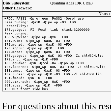
Disk Subsystem:
Quantum Atlas 10K Ultra3
Other Hardware:
Notes /
 +FDO: PASS1=-Qprof_gen  PASS2=-Qprof_use

 Base tuning: -QaxK -Qipo_wp -O3 +FDO

 Portability:

 178.galgel: -FI -Fe$@ -link -stack:32000000

 Peak tuning:

 168.wupwise: -Qipo_wp -QxK  +FDO

 171.swim: -Qipo_wp -QaxK -O3 +FDO

 172.mgrid: -Qipo_wp -QaxK -O3 +FDO

 173.applu: -Qipo_wp -QxK  +FDO

 177.mesa: -Qipo_wp -QaxK -O3 +FDO

 178.galgel: -Qipo_wp -QxK -O3 +FDO -Zi shlW32M.lib

 179.art: -Qipo_wp -QxK +FDO

 183.equake: -QxK -Qrcd -Ow -Qipo_wp +FDO

 187.facerec: -Qipo_wp -QxK -O3 +FDO -Zi shlW32M.lib

 188.ammp: -Qipo_wp -QaxK -O3 +FDO

 189.lucas: -Qipo_wp -QxK -O3 +FDO -Zi shlW32M.lib

 191.fma3d: -QxK -O1 +FDO

 200.sixtrack: -Qipo_wp -QxK  +FDO

 301.apsi: -Qipo_wp -QxK  +FDO

For questions about this resu