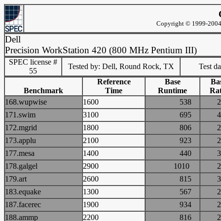
Copyright © 1999-2004 
Dell
Precision WorkStation 420 (800 MHz Pentium III)
SPEC license #
Tested by: Dell, Round Rock, TX
Test d
55
Reference
Base
Ba
Benchmark
Time
Runtime
Rat
168.wupwise
1600
538
171.swim
3100
695
172.mgrid
1800
806
173.applu
2100
923
177.mesa
1400
440
178.galgel
2900
1010
179.art
2600
815
183.equake
1300
567
187.facerec
1900
934
188.ammp
2200
816