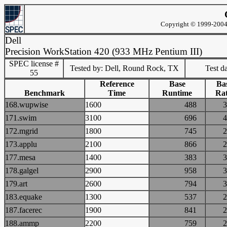
Copyright © 1999-2004 
Dell
Precision WorkStation 420 (933 MHz Pentium III)
SPEC license #
Tested by: Dell, Round Rock, TX
Test d
55
Reference
Base
Ba
Benchmark
Time
Runtime
Rat
168.wupwise
1600
488
171.swim
3100
696
172.mgrid
1800
745
173.applu
2100
866
177.mesa
1400
383
178.galgel
2900
958
179.art
2600
794
183.equake
1300
537
187.facerec
1900
841
188.ammp
2200
759