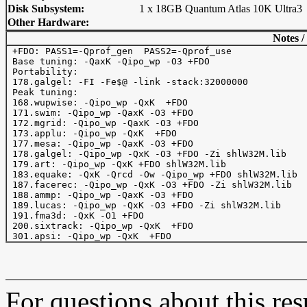
Disk Subsystem:
1 x 18GB Quantum Atlas 10K Ultra3
Other Hardware:
Notes /
 +FDO: PASS1=-Qprof_gen  PASS2=-Qprof_use

 Base tuning: -QaxK -Qipo_wp -O3 +FDO

 Portability:

 178.galgel: -FI -Fe$@ -link -stack:32000000

 Peak tuning:

 168.wupwise: -Qipo_wp -QxK  +FDO

 171.swim: -Qipo_wp -QaxK -O3 +FDO

 172.mgrid: -Qipo_wp -QaxK -O3 +FDO

 173.applu: -Qipo_wp -QxK  +FDO

 177.mesa: -Qipo_wp -QaxK -O3 +FDO

 178.galgel: -Qipo_wp -QxK -O3 +FDO -Zi shlW32M.lib

 179.art: -Qipo_wp -QxK +FDO shlW32M.lib

 183.equake: -QxK -Qrcd -Ow -Qipo_wp +FDO shlW32M.lib

 187.facerec: -Qipo_wp -QxK -O3 +FDO -Zi shlW32M.lib

 188.ammp: -Qipo_wp -QaxK -O3 +FDO

 189.lucas: -Qipo_wp -QxK -O3 +FDO -Zi shlW32M.lib

 191.fma3d: -QxK -O1 +FDO

 200.sixtrack: -Qipo_wp -QxK  +FDO

For questions about this resu