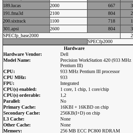
189.lucas
2000
667
191.fma3d
2100
804
200.sixtrack
1100
718
301.apsi
2600
804
SPECfp_base2000
SPECfp2000
Hardware
Hardware Vendor:
Dell
Model Name:
Precision WorkStation 420 (933 MHz
Pentium III)
CPU:
933 MHz Pentium III processor
CPU MHz:
933
FPU:
Integrated
CPU(s) enabled:
1 core, 1 chip, 1 core/chip
CPU(s) orderable:
1,2
Parallel:
No
Primary Cache:
16KBI + 16KBD on chip
Secondary Cache:
256KB(I+D) on chip
L3 Cache:
None
Other Cache:
None
Memory:
256 MB ECC PC800 RDRAM